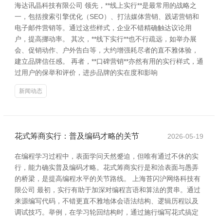
海达讯晶科技有限公司 领先，**线上实行**是最常用的战略之
一，包括搜索引擎优化（SEO）、打法媒体营销、践诺营销和
电子邮件营销等。通过这些样式，企业不错精确触达议论用
户，提高挪动率。 其次，**线下实行**也不行疏远，如举办展
会、促销动作、户外告白等，大约增强耗尽者的直不雅体验，
建立品牌信任感。 再者，**口碑营销**亦然有用的实行样式，通
过用户的保举和评价，进步品牌的实在度和影响
新闻动态
花式筹商实行：普及编码才略的关节
2026-05-19
在编程学习过程中，表面学问天然蹙迫，但唯有通过不休的实
行，能力确实普及编码才略。花式筹商实行是和洽表面与愚弄
的桥梁，是提高编程水平的关节路线。 上海苔闪沪网络科技有
限公司 最初，实行有助于加深对编程言语和算法的贯串。通过
来源编写代码，不错更直不雅地体会语法结构、逻辑历程以及
调试技巧。举例，在学习轮回结构时，通过施行编写花式搞定