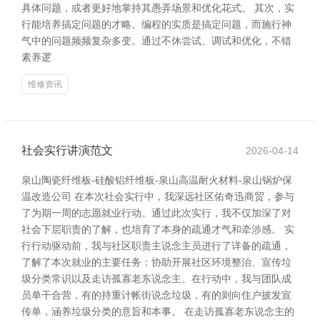
具体问题，或者更好地掌持其愚弄场景和优化花式。 其次，实
行能培养搞定问题的才略。编程的实质是搞定问题，而施行神
气中的问题频频复杂多变。通过不休尝试、调试和优化，不错
素养逻
维修资讯
社会实行讲演范文
2026-04-14
泉山陶瓷纤维板-硅酸铝纤维板-泉山高温耐火材料-泉山锅炉保
温改造公司 在本次社会实行中，我深远社区佑奇迅商贸，参与
了为期一周的志愿就业行动。通过此次实行，我不仅加深了对
社会下层职责的了解，也培育了本身的疏通才气和牵涉感。 实
行行动驱动前，我与社区职责主说念主员进行了详备的疏通，
了解了本次就业的主要任务：协助开展社区环境整治、宣传垃
圾分类常识以及走访孤寡老东说念主。在行动中，我与团队成
员单干合营，有的持重计帐街说念垃圾，有的则向住户披发宣
传单，涵养垃圾分类的意旨和本事。 在走访孤寡老东说念主的