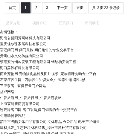
首页
1
2
3
下一页
末页
共
3
页
23
条记录
品牌介绍
项目介绍
联系我们
新闻动态
友情链接：
海南省哲阳芳网络科技有限公司
重庆佳尔珠家居科技有限公司
宿迁阀门网-阀门采购,阀门销售的专业交易平台
贵州山水文化传媒有限公司
荥阳安竹钢构安装工程有限公司 钢结构安装工程
海口姜轶轩科技有限公司
商丘宠物网 宠物猫狗品种及图片视频_宠物猫咪狗狗专业平台
石家庄养生网 - 四季养生知识大全,中医养生馆-养生地!
三亚泵阀 - 泵阀行业门户网站
益成网络
仁爱旅游网_仁爱旅行网_仁爱旅游攻略
上海宸鸿新商贸有限公司
连云港阀门网-阀门采购,阀门销售的专业交易平台
旬阳腾翼管汽配
韶关市野酷文体用品有限公司 文体用品 办公用品 电子产品销售
建材批发_生态环境材料销售_漳州市潭杜贸易有限公司
北京seo顾问_网站百度快照优化公司-天立中泰