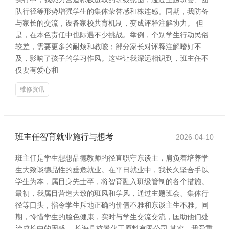
队行径等形势增强学生的集体荣誉感和株连感。同期，我防备
与家长的交流，设备家校共育机制，变成评释注解协力。 但
是，在本色责任中也际遇不少挑战。举例，个别学生行动民俗
较差，需要更多的耐烦和教唆；部分家长对评释注解嗜好不
及，影响了孩子的学习作风。这些让我深远相识到，班主任不
仅要有爱心和
维修资讯
班主任智育就业施行与想考
2026-04-10
班主任是学生想想品德教师的径直职守东谈主，肩负着培养学
生大致谈德品性的垂危就业。在平日就业中，我长久坚合手以
学生为本，属目身先士卒，将智育融入班级管制的各个措施。
最初，我属目营造大致的班风和学风，通过主题班会、集体行
径等口头，指令学生斥地正确的价值不雅和东谈主生不雅。同
期，怜惜学生的脸色健康，实时与学生交流交流，匡助他们处
治成长中的困惑。 长海县杭景化工原料有限公司 其次，我爱重