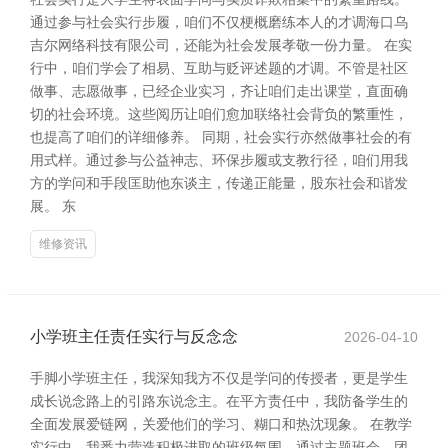
通过参与社会实行步履，咱们不仅梗概磨练本人的才调海口乌
吉尔网络科技有限公司，还能为社会发展孝敬一份力量。 在实
行中，咱们学会了相易、互助与贬评述题的才调。不管是社区
做事、志愿做事，已经企业实习，齐让咱们走出课堂，直面确
切的社会环境。这些阅历让咱们愈加联络社会背负的繁重性，
也提高了咱们的详细修养。 同期，社会实行亦然做事社会的有
用式样。通过参与公益神志、环保步履或支教行径，咱们用我
方的学问和手段匡助他东谈主，传递正能量，股东社会和谐发
展。 东
维修资讯
小学班主任责任实行与反念念
2026-04-10
手脚小学班主任，我深知我方不仅是学问的传授者，更是学生
成长说念路上的引路东说念主。在平方责任中，我防备学生的
全面发展爱链网，关爱他们的学习、糊口和热沈现象。 在教学
实行中，我悉力营造积极进取的班级氛围，通过主题班会、团