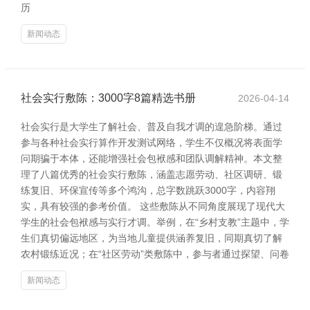
历
新闻动态
社会实行敷陈：3000字8篇精选书册
2026-04-14
社会实行是大学生了解社会、普及自我才调的遑急阶梯。通过
参与各种社会实行算作开发测试网络，学生不仅概况将表面学
问期骗于本体，还能增强社会包袱感和团队调解精神。本文整
理了八篇优秀的社会实行敷陈，涵盖志愿劳动、社区调研、锻
练复旧、环保宣传等多个鸿沟，总字数跳跃3000字，内容翔
实，具有较强的参考价值。 这些敷陈从不同角度展现了现代大
学生的社会包袱感与实行才调。举例，在“乡村支教”主题中，学
生们真切偏远地区，为当地儿童提供涵养复旧，同期真切了解
农村锻练近况；在“社区劳动”类敷陈中，参与者通过探望、问卷
新闻动态